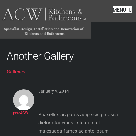
Footer
Skip
MENU
to
content
Galleries
Another Gallery
Galleries
January 9, 2014
peteACW
Phasellus ac purus adipiscing massa
dictum faucibus. Interdum et
malesuada fames ac ante ipsum